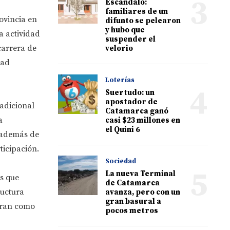
3
Escándalo:
familiares de un
ovincia en
difunto se pelearon
y hubo que
a actividad
suspender el
carrera de
velorio
dad
Loterías
4
Suertudo: un
apostador de
radicional
Catamarca ganó
a
casi $23 millones en
el Quini 6
, además de
ticipación.
Sociedad
5
La nueva Terminal
s que
de Catamarca
ructura
avanza, pero con un
gran basural a
orran como
pocos metros