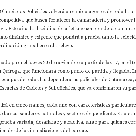
 Olimpiadas Policiales volverá a reunir a agentes de toda la pr
ompetitiva que busca fortalecer la camaradería y promover l
erza. Este año, la disciplina de atletismo sorprenderá con una 
mato dinámico y exigente que pondrá a prueba tanto la veloci
ordinación grupal en cada relevo.
ado para el jueves 20 de noviembre a partir de las 17, en el t
 Quiroga, que funcionará como punto de partida y llegada. L
a equipos de todas las dependencias policiales de Catamarca
Escuelas de Cadetes y Suboficiales, que ya confirmaron su par
irá en cinco tramos, cada uno con características particulare
rbanos, senderos naturales y sectores de pendiente. Esta est
prueba variada, desafiante y atractiva, tanto para quienes c
en desde las inmediaciones del parque.