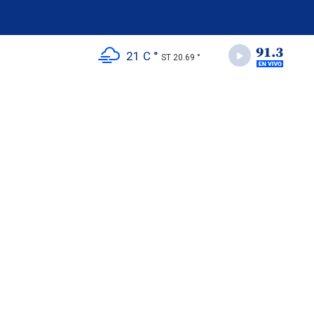
21 C °
ST 20.69 °