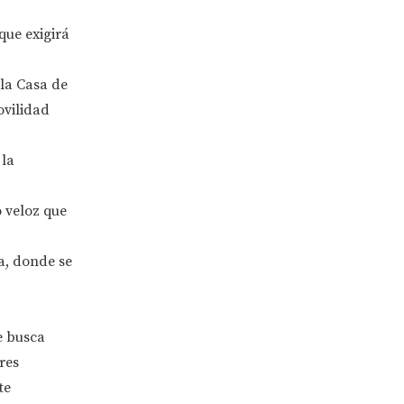
que exigirá
 la Casa de
ovilidad
 la
 veloz que
a, donde se
e busca
res
te