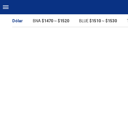
Dólar
BNA
$1470
~
$1520
BLUE
$1510
~
$1530