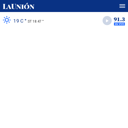
19 C °
ST 18.47 °