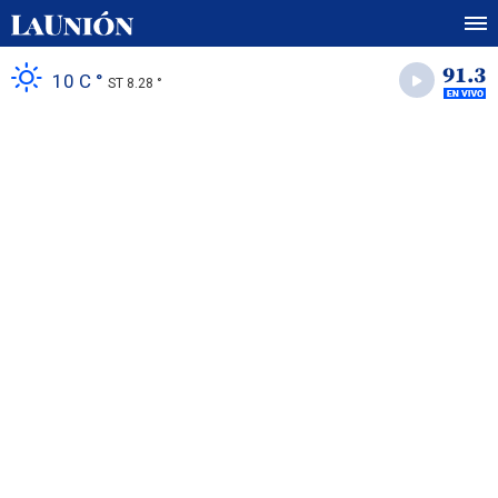
10 C °
ST 8.28 °