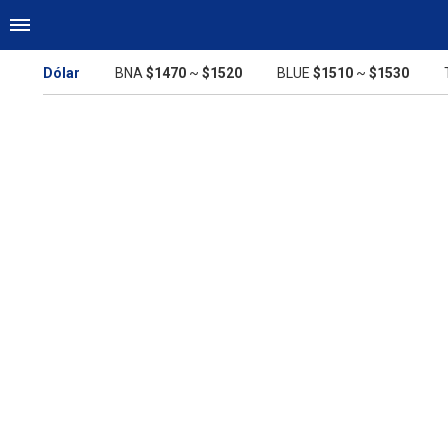
Dólar
BNA
$1470
~
$1520
BLUE
$1510
~
$1530