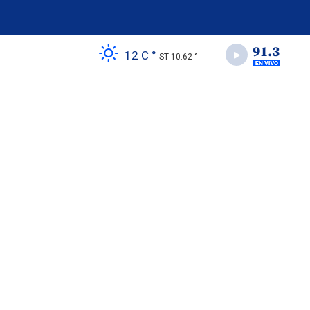
12 C °
ST 10.62 °