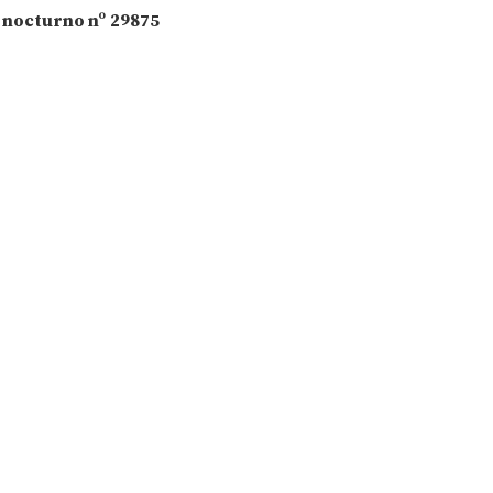
 nocturno nº
29875