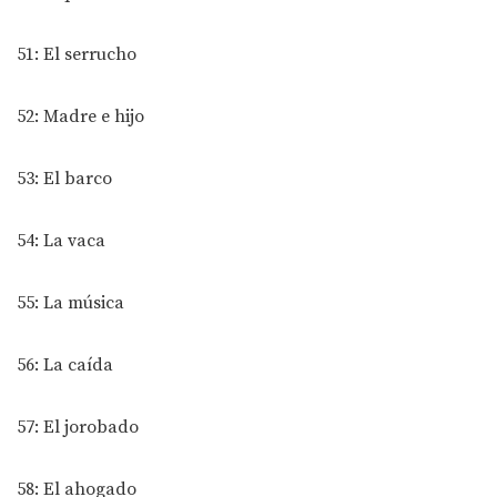
51: El serrucho
52: Madre e hijo
53: El barco
54: La vaca
55: La música
56: La caída
57: El jorobado
58: El ahogado