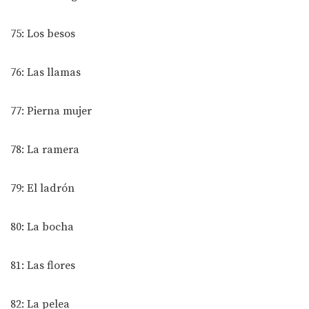
75: Los besos
76: Las llamas
77: Pierna mujer
78: La ramera
79: El ladrón
80: La bocha
81: Las flores
82: La pelea