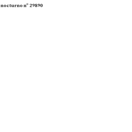
 nocturno nº
29890