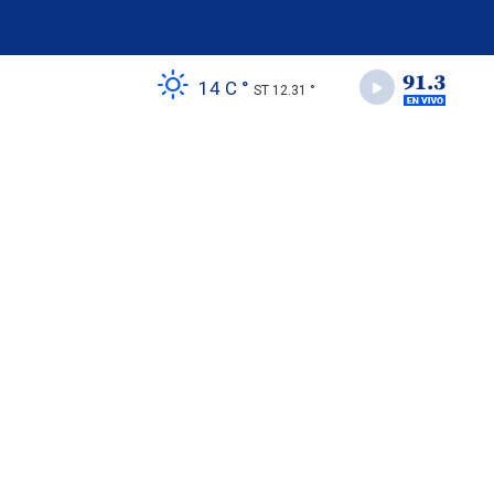
14 C °
ST 12.31 °