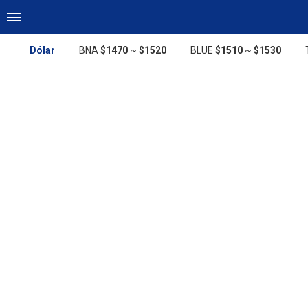
Dólar
BNA
$1470
~
$1520
BLUE
$1510
~
$1530