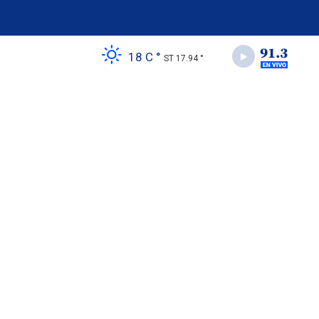
18 C °
ST 17.94 °