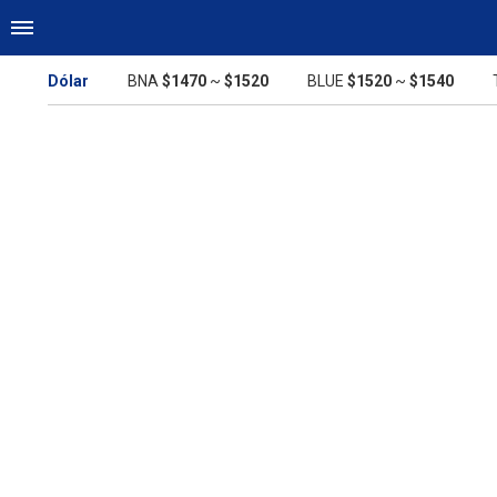
Dólar
BNA
$1470
~
$1520
BLUE
$1520
~
$1540