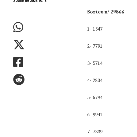
2 Julio de 2026 10.13
Sorteo n° 29866
1- 1547
2- 7791
3- 5714
4- 2834
5- 6794
6- 9941
7- 7339