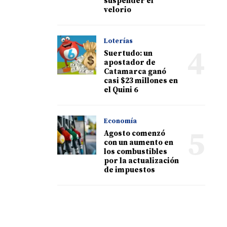
suspender el
velorio
Loterías
4
Suertudo: un
apostador de
Catamarca ganó
casi $23 millones en
el Quini 6
Economía
5
Agosto comenzó
con un aumento en
los combustibles
por la actualización
de impuestos