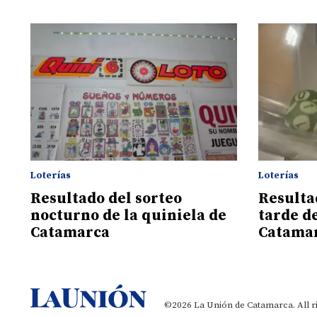
Loterías
Loterías
Resultado del sorteo
Resultad
nocturno de la quiniela de
tarde de
Catamarca
Catama
©2026 La Unión de Catamarca. All r