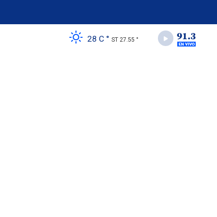
28 C °
ST 27.55 °