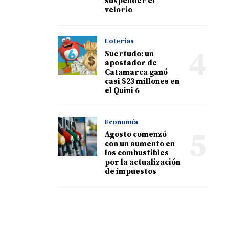
suspender el
velorio
Loterías
4
Suertudo: un
apostador de
Catamarca ganó
casi $23 millones en
el Quini 6
Economía
5
Agosto comenzó
con un aumento en
los combustibles
por la actualización
de impuestos