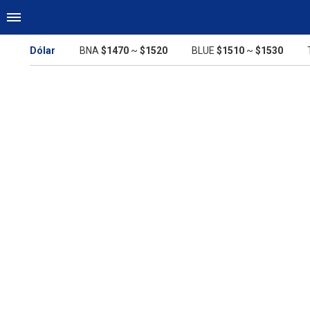
Dólar
BNA
$1470
~
$1520
BLUE
$1510
~
$1530