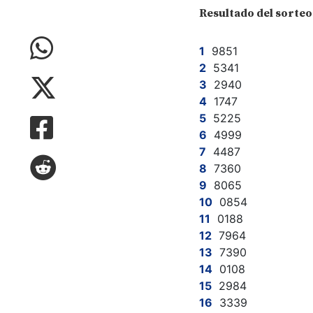
Resultado del sorteo 
9851
5341
2940
1747
5225
4999
4487
7360
8065
0854
0188
7964
7390
0108
2984
3339