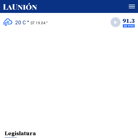
20 C °
ST 19.04 °
Legislatura