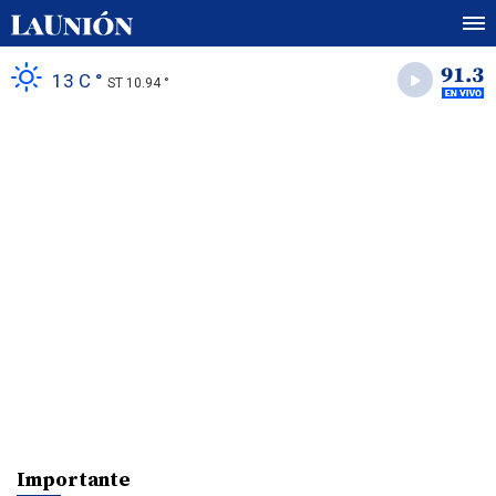
13 C °
ST 10.94 °
Importante