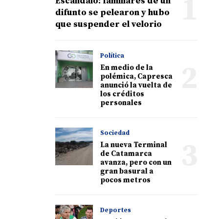
1
Escándalo: familiares de un
difunto se pelearon y hubo
que suspender el velorio
Política
2
En medio de la
polémica, Capresca
anunció la vuelta de
los créditos
personales
Sociedad
3
La nueva Terminal
de Catamarca
avanza, pero con un
gran basural a
pocos metros
Deportes