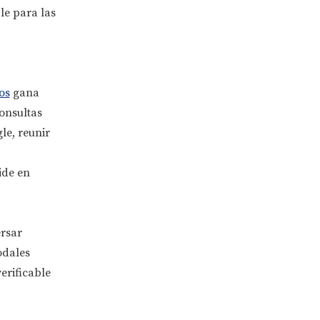
le para las
os
gana
onsultas
le, reunir
ide en
ersar
odales
erificable