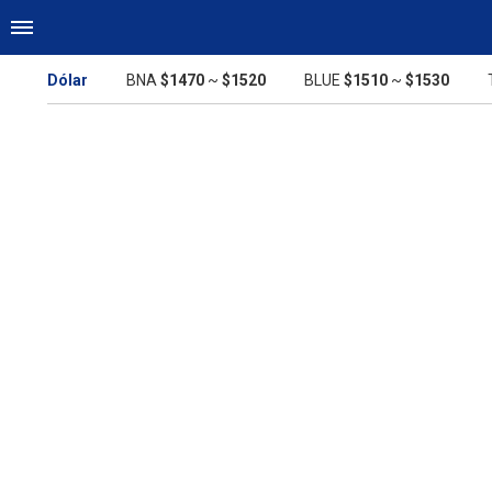
Dólar
BNA
$1470
~
$1520
BLUE
$1510
~
$1530