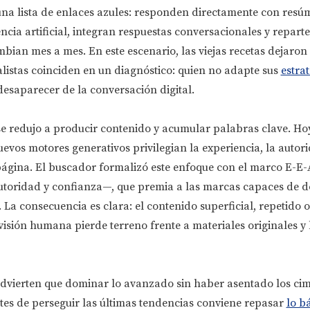
una lista de enlaces azules: responden directamente con resú
ncia artificial, integran respuestas conversacionales y reparte
mbian mes a mes. En este escenario, las viejas recetas dejaron
alistas coinciden en un diagnóstico: quien no adapte sus
estra
desaparecer de la conversación digital.
e redujo a producir contenido y acumular palabras clave. Hoy
uevos motores generativos privilegian la experiencia, la autori
 página. El buscador formalizó este enfoque con el marco E-E
 autoridad y confianza—, que premia a las marcas capaces de 
La consecuencia es clara: el contenido superficial, repetido 
isión humana pierde terreno frente a materiales originales y
advierten que dominar lo avanzado sin haber asentado los cim
tes de perseguir las últimas tendencias conviene repasar
lo b