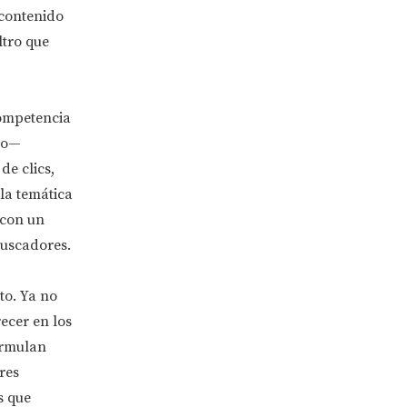
 contenido
ltro que
competencia
ico—
de clics,
la temática
 con un
buscadores.
to. Ya no
ecer en los
ormulan
res
s que