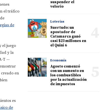
suspender el
menes
velorio
n el tráfico
 de
Loterías
tegias de
4
Suertudo: un
apostador de
Catamarca ganó
casi $23 millones en
el Quini 6
 el juego
dad y la
-A-T —
Economía
5
demostrar
Agosto comenzó
con un aumento en
o creado en
los combustibles
por la actualización
 bien
de impuestos
ientos es
ásico de