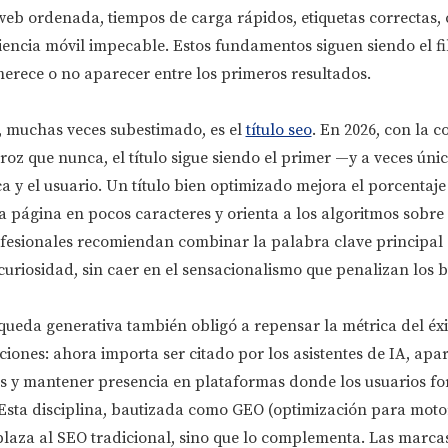
 web ordenada, tiempos de carga rápidos, etiquetas correctas,
encia móvil impecable. Estos fundamentos siguen siendo el fi
erece o no aparecer entre los primeros resultados.
, muchas veces subestimado, es el
título seo
. En 2026, con la 
roz que nunca, el título sigue siendo el primer —y a veces ún
a y el usuario. Un título bien optimizado mejora el porcentaje 
a página en pocos caracteres y orienta a los algoritmos sobre 
ofesionales recomiendan combinar la palabra clave principal
uriosidad, sin caer en el sensacionalismo que penalizan los 
queda generativa también obligó a repensar la métrica del éxi
ciones: ahora importa ser citado por los asistentes de IA, apar
s y mantener presencia en plataformas donde los usuarios f
Esta disciplina, bautizada como GEO (optimización para moto
plaza al SEO tradicional, sino que lo complementa. Las marca