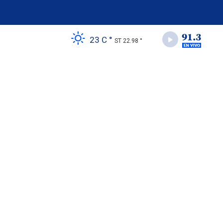
23 C °
ST 22.98 °