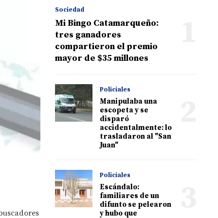
Sociedad
1
Mi Bingo Catamarqueño:
tres ganadores
compartieron el premio
mayor de $35 millones
Policiales
2
Manipulaba una
escopeta y se
disparó
accidentalmente: lo
trasladaron al "San
Juan"
Policiales
3
Escándalo:
familiares de un
difunto se pelearon
 buscadores
y hubo que