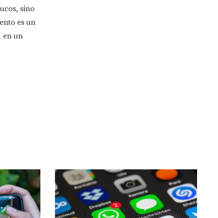
ucos, sino
ento es un
d en un