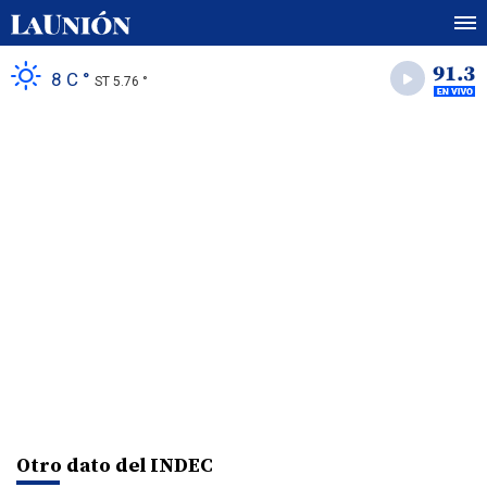
8 C °
ST 5.76 °
Otro dato del INDEC