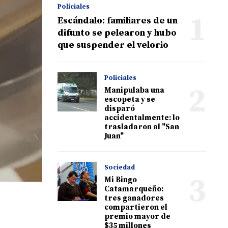
Policiales
1
Escándalo: familiares de un
difunto se pelearon y hubo
que suspender el velorio
Policiales
2
Manipulaba una
escopeta y se
disparó
accidentalmente: lo
trasladaron al "San
Juan"
Sociedad
3
Mi Bingo
Catamarqueño:
tres ganadores
compartieron el
premio mayor de
$35 millones