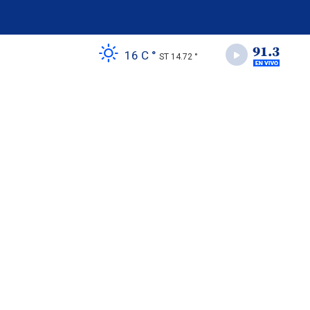
16 C °
ST 14.72 °