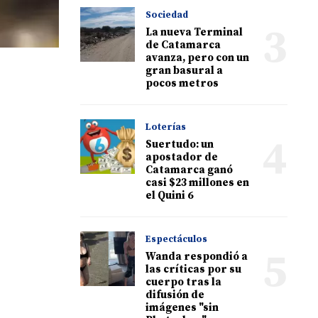
Sociedad
3
La nueva Terminal
de Catamarca
avanza, pero con un
gran basural a
pocos metros
Loterías
4
Suertudo: un
apostador de
Catamarca ganó
casi $23 millones en
el Quini 6
Espectáculos
5
Wanda respondió a
las críticas por su
cuerpo tras la
difusión de
imágenes "sin