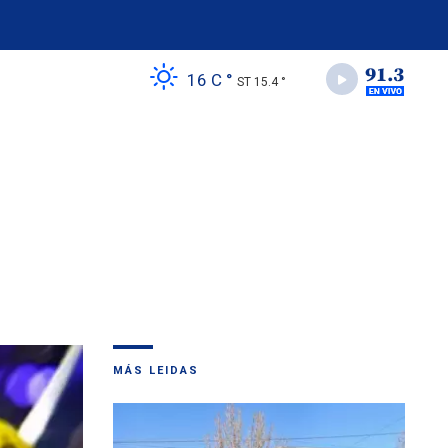
16 C °
ST 15.4 °
MÁS LEIDAS