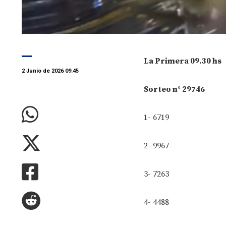
La Primera 09.30 hs
2 Junio de 2026 09.45
Sorteo n° 29746
1- 6719
2- 9967
3- 7263
4- 4488