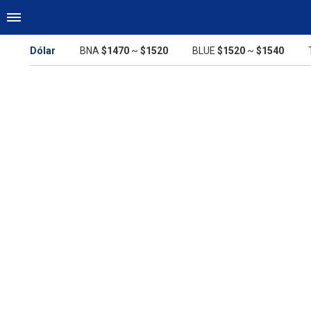
Dólar
BNA
$1470
~
$1520
BLUE
$1520
~
$1540