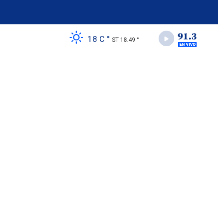
18 C °
ST 18.49 °