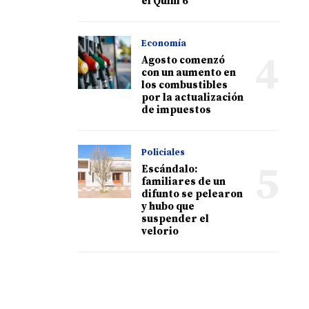
el Quini 6
Economía
4
Agosto comenzó
con un aumento en
los combustibles
por la actualización
de impuestos
Policiales
5
Escándalo:
familiares de un
difunto se pelearon
y hubo que
suspender el
velorio