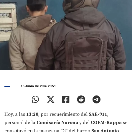
16 Junio de 2026 20.51
Hoy, a las
13:20
, por requerimiento del
SAE-911
,
personal de la
Comisaría Novena
y del
COEM-Kappa
se
constituyó en la manzana "G" del barrio
San Antonio