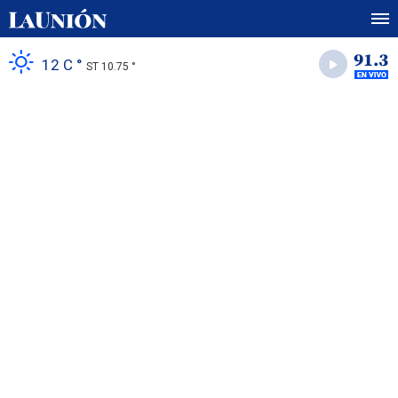
12 C °
ST 10.75 °