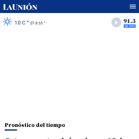
10 C °
ST 8.55 °
Pronóstico del tiempo