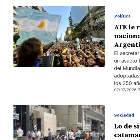
Política
ATE le 
nacional
Argent
El secreta
un asueto l
del Mundia
adoptadas 
los 250 añ
07/07/2026 
Sociedad
Lo de s
catama