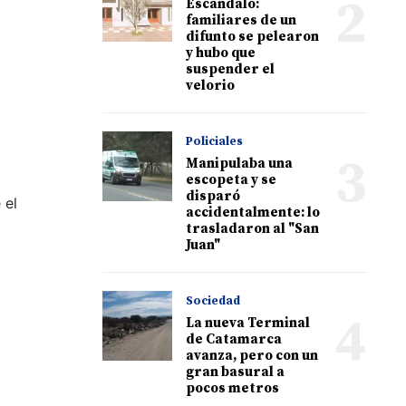
2
Escándalo:
familiares de un
difunto se pelearon
y hubo que
suspender el
velorio
Policiales
3
Manipulaba una
escopeta y se
disparó
 el
accidentalmente: lo
trasladaron al "San
Juan"
Sociedad
4
La nueva Terminal
de Catamarca
avanza, pero con un
gran basural a
pocos metros