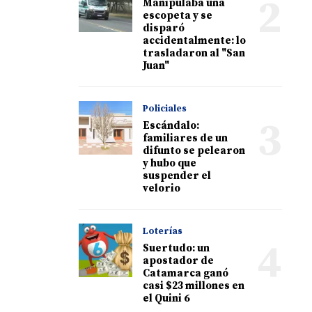
2
Manipulaba una
escopeta y se
disparó
accidentalmente: lo
trasladaron al "San
Juan"
Policiales
3
Escándalo:
familiares de un
difunto se pelearon
y hubo que
suspender el
velorio
Loterías
4
Suertudo: un
apostador de
Catamarca ganó
casi $23 millones en
el Quini 6