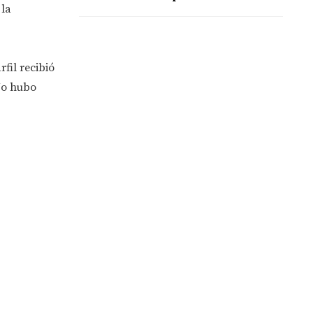
 la
fil recibió
No hubo