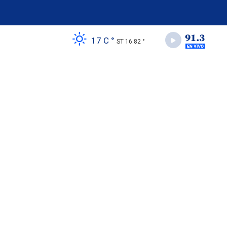
17 C °
ST 16.82 °