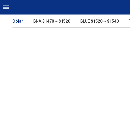
Dólar
BNA
$1470
~
$1520
BLUE
$1520
~
$1540