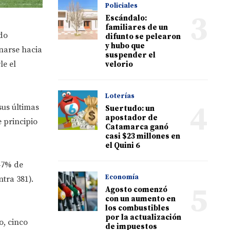
Policiales
3
Escándalo:
familiares de un
ido
difunto se pelearon
y hubo que
narse hacia
suspender el
le el
velorio
Loterías
4
sus últimas
Suertudo: un
apostador de
 principio
Catamarca ganó
casi $23 millones en
el Quini 6
47% de
Economía
tra 381).
5
Agosto comenzó
con un aumento en
los combustibles
por la actualización
o, cinco
de impuestos