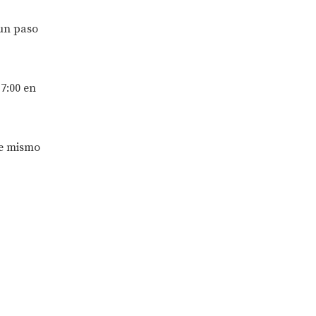
 un paso
7:00 en
se mismo