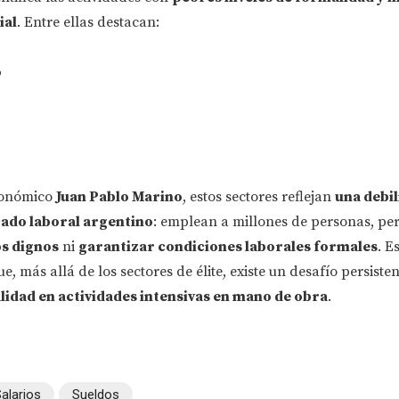
ial
. Entre ellas destacan:
o
económico
Juan Pablo Marino
, estos sectores reflejan
una debi
ado laboral argentino
: emplean a millones de personas, pe
os dignos
ni
garantizar condiciones laborales formales
. E
, más allá de los sectores de élite, existe un desafío persiste
lidad en actividades intensivas en mano de obra
.
alarios
Sueldos