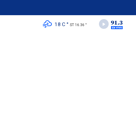
18 C °
ST 16.36 °