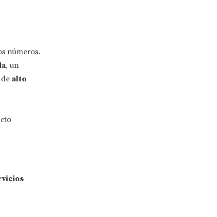
los números.
da
, un
 de
alto
acto
rvicios