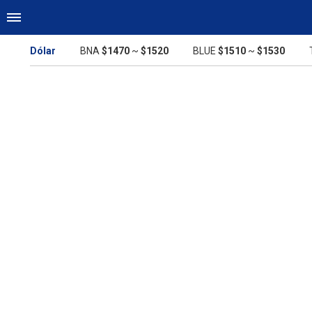
Dólar
BNA
$1470
~
$1520
BLUE
$1510
~
$1530