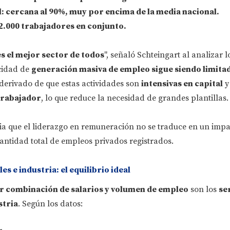
l
: cercana al 90%, muy por encima de la media nacional.
2.000 trabajadores en conjunto.
s el mejor sector de todos
", señaló Schteingart al analizar 
cidad de
generación masiva de empleo sigue siendo limita
derivado de que estas actividades son
intensivas en capital
y
trabajador
, lo que reduce la necesidad de grandes plantillas.
cia que el liderazgo en remuneración no se traduce en un imp
 cantidad total de empleos privados registrados.
es e industria: el equilibrio ideal
r combinación de salarios y volumen de empleo
son los
se
stria
. Según los datos: