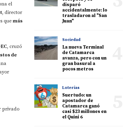
3
ona el
disparó
accidentalmente: lo
t
, director
trasladaron al "San
es que
más
Juan"
Sociedad
4
DEC
, cruzó
La nueva Terminal
de Catamarca
stos de
avanza, pero con un
una
gran basural a
pocos metros
ayor
Loterías
5
Suertudo: un
apostador de
Catamarca ganó
r privado
casi $23 millones en
el Quini 6