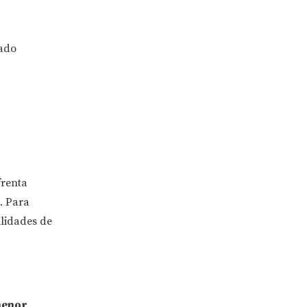
vado
frenta
. Para
ilidades de
menor