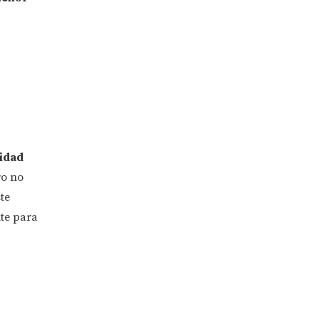
lidad
ro no
ste
nte para