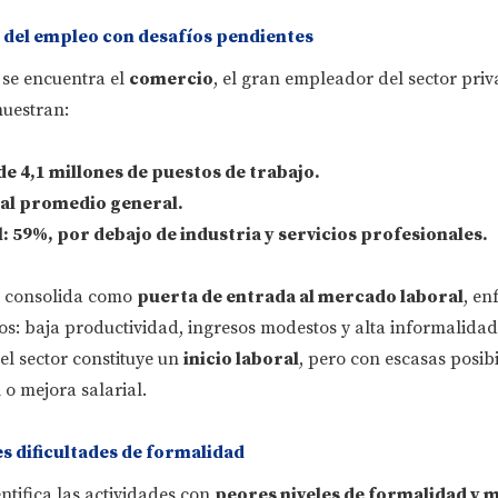
 del empleo con desafíos pendientes
 se encuentra el
comercio
, el gran empleador del sector pri
muestran:
de 4,1 millones de puestos de trabajo.
 al promedio general.
l
: 59%, por debajo de industria y servicios profesionales.
e consolida como
puerta de entrada al mercado laboral
, en
os: baja productividad, ingresos modestos y alta informalidad
el sector constituye un
inicio laboral
, pero con escasas posib
 o mejora salarial.
 dificultades de formalidad
entifica las actividades con
peores niveles de formalidad y 