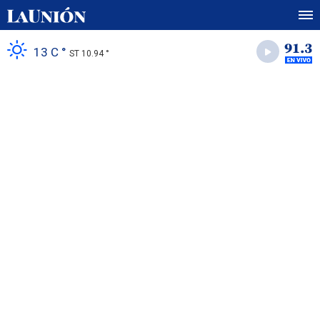
13 C °
ST 10.94 °