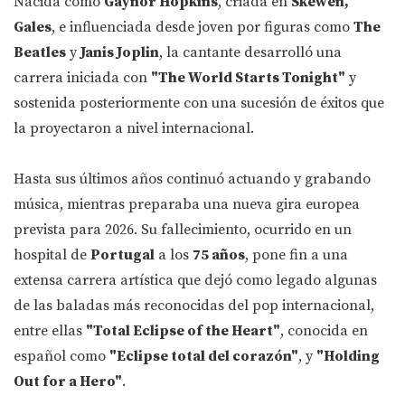
Nacida como
Gaynor Hopkins
, criada en
Skewen,
Gales
, e influenciada desde joven por figuras como
The
Beatles
y
Janis Joplin
, la cantante desarrolló una
carrera iniciada con
"The World Starts Tonight"
y
sostenida posteriormente con una sucesión de éxitos que
la proyectaron a nivel internacional.
Hasta sus últimos años continuó actuando y grabando
música, mientras preparaba una nueva gira europea
prevista para 2026. Su fallecimiento, ocurrido en un
hospital de
Portugal
a los
75 años
, pone fin a una
extensa carrera artística que dejó como legado algunas
de las baladas más reconocidas del pop internacional,
entre ellas
"Total Eclipse of the Heart"
, conocida en
español como
"Eclipse total del corazón"
, y
"Holding
Out for a Hero"
.