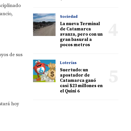
sciplinado
ancio,
Sociedad
4
La nueva Terminal
de Catamarca
avanza, pero con un
gran basural a
pocos metros
oyos de sus
Loterías
5
Suertudo: un
apostador de
Catamarca ganó
casi $23 millones en
el Quini 6
stará hoy