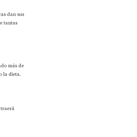
cas dan sus
te tantas
tado más de
 la dieta.
 traerá