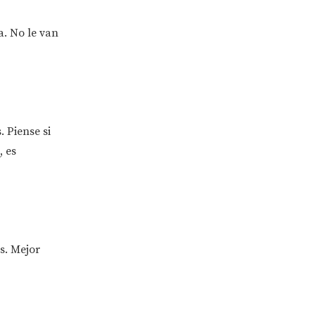
a. No le van
 Piense si
, es
s. Mejor