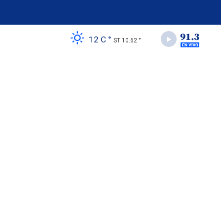
12 C °
ST 10.62 °