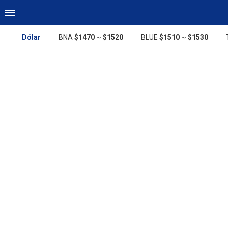
Dólar
BNA
$1470
~
$1520
BLUE
$1510
~
$1530