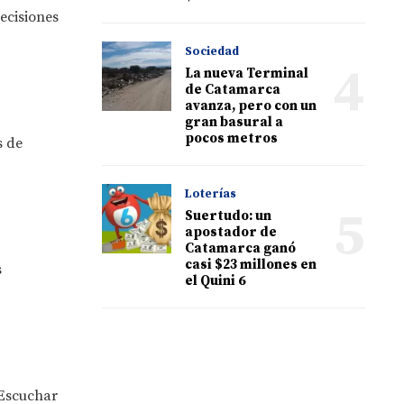
ecisiones
Sociedad
4
La nueva Terminal
de Catamarca
avanza, pero con un
gran basural a
pocos metros
s de
Loterías
5
Suertudo: un
apostador de
Catamarca ganó
casi $23 millones en
s
el Quini 6
 Escuchar