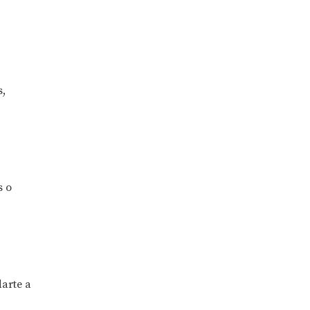
,
s o
arte a