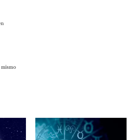
en
s mismo