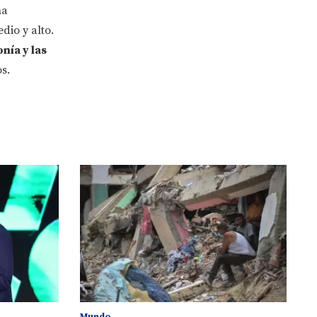
na
dio y alto.
nía y las
s.