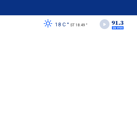
18 C °
ST 18.49 °