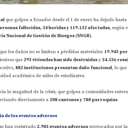
al
que golpea a Ecuador desde el 1 de enero ha dejado hasta 
ersonas fallecidas, 34 heridas y 119.132 afectadas
, según e
ía Nacional de Gestión de Riesgos (SNGR)
.
que los daños no se limitan a pérdidas materiales:
19.943 pe
ientras que
293 viviendas han sido destruidas
y
34.536 resu
ucativo,
882 instituciones presentan daño funcional
, lo que
idad académica de miles de estudiantes.
ia la magnitud de la crisis, que golpea a comunidades enteras
afectando directamente a
208 cantones y 780 parroquias
.
ia de los eventos adversos
 se han registrado
2.903 eventos adversos
provocados por las