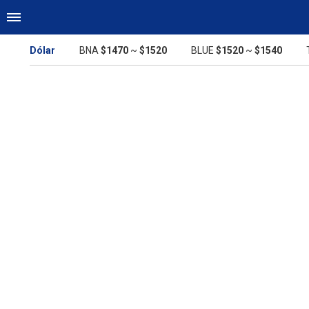
Dólar
BNA
$1470
~
$1520
BLUE
$1520
~
$1540