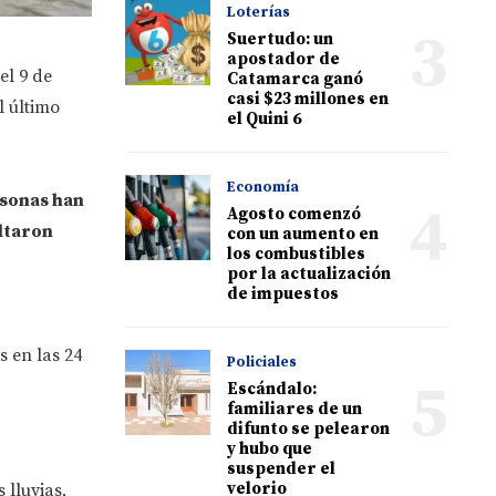
Loterías
3
Suertudo: un
apostador de
el 9 de
Catamarca ganó
casi $23 millones en
l último
el Quini 6
Economía
rsonas han
4
Agosto comenzó
ltaron
con un aumento en
los combustibles
por la actualización
de impuestos
 en las 24
Policiales
5
Escándalo:
familiares de un
difunto se pelearon
y hubo que
suspender el
velorio
 lluvias,