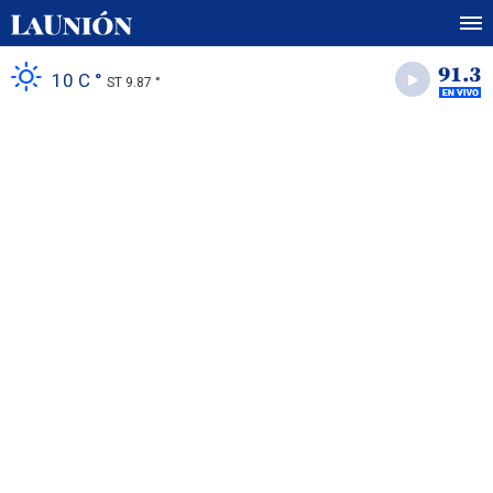
10 C °
ST 9.87 °