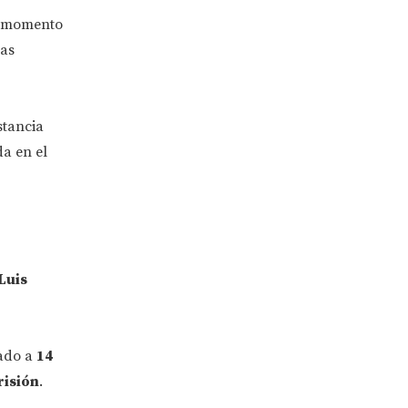
al momento
las
stancia
da en el
Luis
nado a
14
risión
.