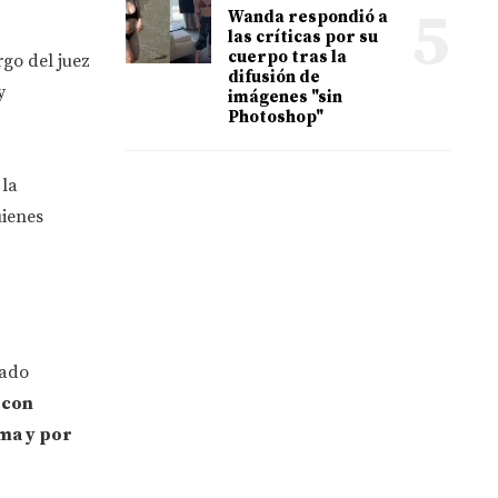
5
Wanda respondió a
las críticas por su
cuerpo tras la
go del juez
difusión de
y
imágenes "sin
Photoshop"
 la
uienes
rado
 con
ima y por