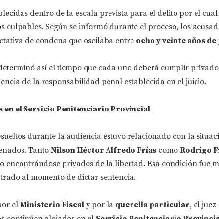
lecidas dentro de la escala prevista para el delito por el cua
s culpables. Según se informó durante el proceso, los acusad
tativa de condena que oscilaba entre
ocho y veinte años de
 determinó así el tiempo que cada uno deberá cumplir privado
ncia de la responsabilidad penal establecida en el juicio.
 en el Servicio Penitenciario Provincial
esueltos durante la audiencia estuvo relacionado con la situac
denados. Tanto
Nilson Héctor Alfredo Frías
como
Rodrigo F
io encontrándose privados de la libertad. Esa condición fue 
strado al momento de dictar sentencia.
por el
Ministerio Fiscal
y por la
querella particular
, el juez
 continúen alojados en el
Servicio Penitenciario Provincia