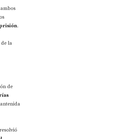
l ambos
os
 prisión
.
 de la
ión de
rías
mantenida
 resolvió
l
.