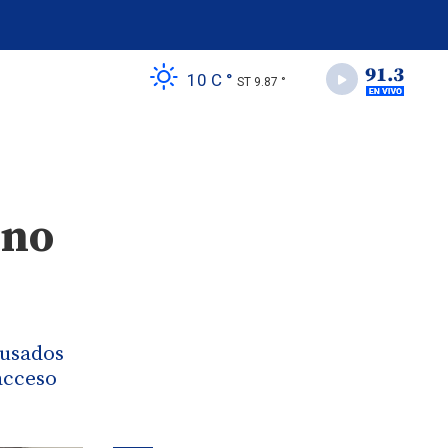
10 C °
ST 9.87 °
ino
cusados
acceso