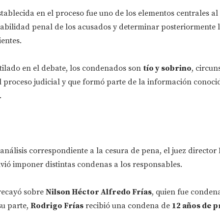
establecida en el proceso fue uno de los elementos centrales 
sabilidad penal de los acusados y determinar posteriormente 
entes.
tilado en el debate, los condenados son
tío y sobrino
, circun
l proceso judicial y que formó parte de la información conoci
.
análisis correspondiente a la cesura de pena, el juez director
vió imponer distintas condenas a los responsables.
recayó sobre
Nilson Héctor Alfredo Frías
, quien fue conde
su parte,
Rodrigo Frías
recibió una condena de
12 años de p