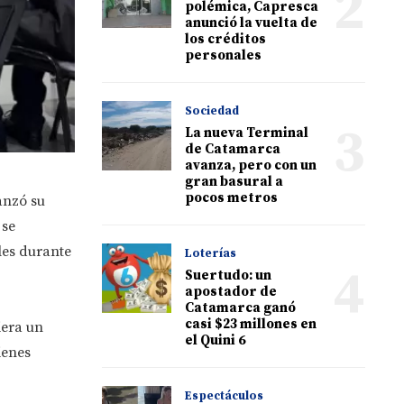
2
polémica, Capresca
anunció la vuelta de
los créditos
personales
Sociedad
3
La nueva Terminal
de Catamarca
avanza, pero con un
gran basural a
pocos metros
anzó su
 se
les durante
Loterías
4
Suertudo: un
apostador de
Catamarca ganó
casi $23 millones en
iera un
el Quini 6
ienes
Espectáculos