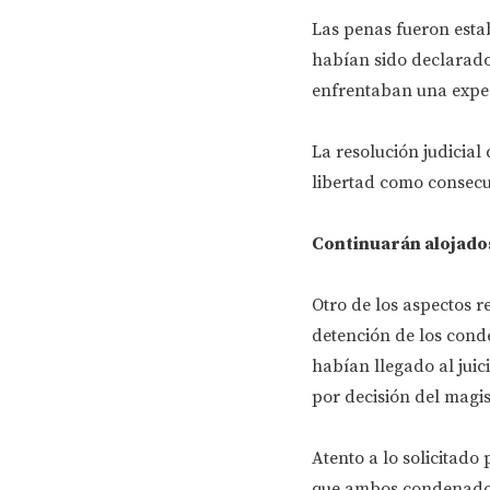
Las penas fueron estab
habían sido declarado
enfrentaban una expec
La resolución judicial
libertad como consecue
Continuarán alojados
Otro de los aspectos r
detención de los con
habían llegado al juic
por decisión del magi
Atento a lo solicitado 
que ambos condenados