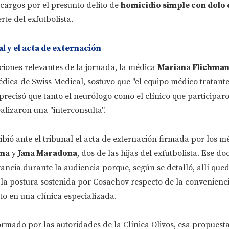
cargos por el presunto delito de
homicidio simple con dolo 
rte del exfutbolista.
al y el acta de externación
ciones relevantes de la jornada, la médica
Mariana Flichma
dica de Swiss Medical, sostuvo que "el equipo médico tratant
recisó que tanto el neurólogo como el clínico que participar
alizaron una "interconsulta".
ió ante el tribunal el acta de externación firmada por los m
nna
y
Jana Maradona
, dos de las hijas del exfutbolista. Ese d
vancia durante la audiencia porque, según se detalló, allí que
a postura sostenida por Cosachov respecto de la convenienc
to en una clínica especializada.
rmado por las autoridades de la Clínica Olivos, esa propuesta