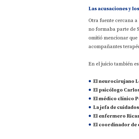
Las acusaciones y lo
Otra fuente cercana a 
no formaba parte de S
omitió mencionar que 
acompañantes terapéu
En el juicio también e
El neurocirujano
L
El psicólogo
Carlos
El médico clínico
P
La jefa de cuidados
El enfermero
Rica
El coordinador de