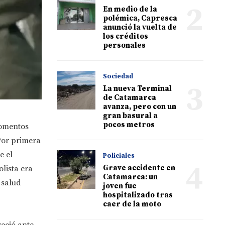
2
En medio de la
polémica, Capresca
anunció la vuelta de
los créditos
personales
Sociedad
3
La nueva Terminal
de Catamarca
avanza, pero con un
gran basural a
pocos metros
momentos
Por primera
e el
Policiales
4
Grave accidente en
lista era
Catamarca: un
 salud
joven fue
hospitalizado tras
caer de la moto
eció ante