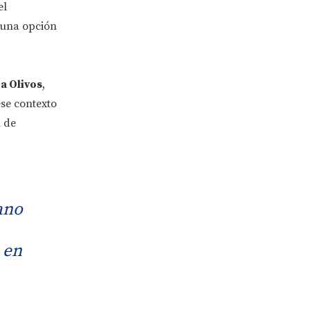
el
o una opción
ca Olivos
,
se contexto
n de
ano
 en