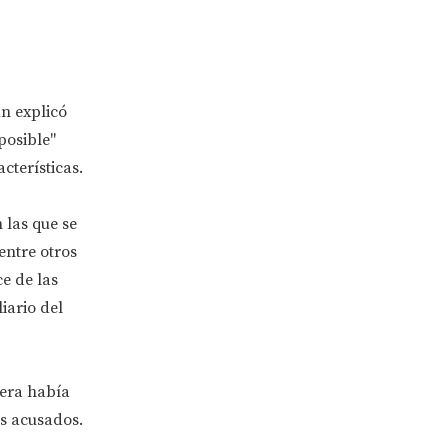
n explicó
posible"
cterísticas.
 las que se
 entre otros
e de las
iario del
mera había
os acusados.