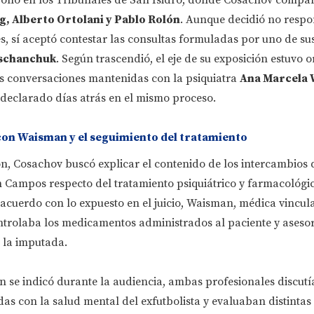
g, Alberto Ortolani y Pablo Rolón
. Aunque decidió no resp
s, sí aceptó contestar las consultas formuladas por uno de su
schanchuk
. Según trascendió, el eje de su exposición estuvo 
as conversaciones mantenidas con la psiquiatra
Ana Marcela
 declarado días atrás en el mismo proceso.
con Waisman y el seguimiento del tratamiento
ón, Cosachov buscó explicar el contenido de los intercambios 
ampos respecto del tratamiento psiquiátrico y farmacológi
acuerdo con lo expuesto en el juicio, Waisman, médica vincu
ontrolaba los medicamentos administrados al paciente y aseso
la imputada.
n se indicó durante la audiencia, ambas profesionales discutí
das con la salud mental del exfutbolista y evaluaban distintas 