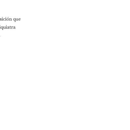
sición que
iquiatra
s