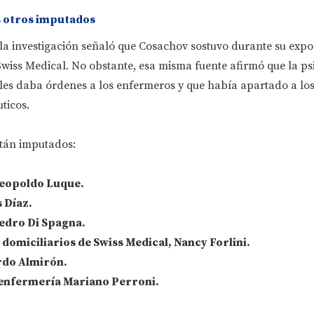
s otros imputados
la investigación señaló que Cosachov sostuvo durante su expo
wiss Medical. No obstante, esa misma fuente afirmó que la ps
les daba órdenes a los enfermeros y que había apartado a lo
ticos.
stán imputados:
eopoldo Luque
.
 Díaz
.
edro Di Spagna
.
 domiciliarios de Swiss Medical,
Nancy Forlini
.
rdo Almirón
.
 enfermería
Mariano Perroni
.