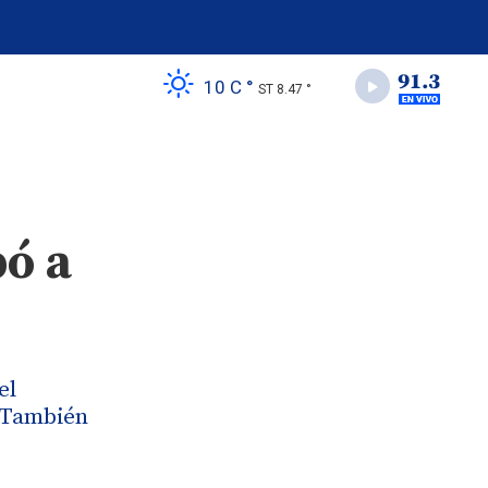
10 C °
ST 8.47 °
pó a
el
. También