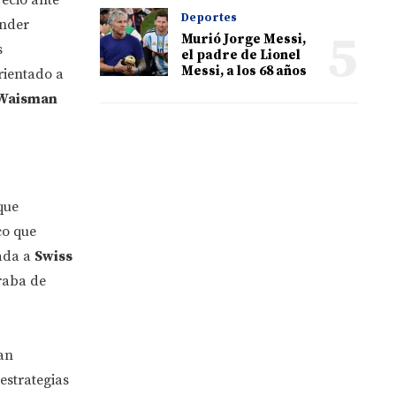
Deportes
onder
5
Murió Jorge Messi,
s
el padre de Lionel
Messi, a los 68 años
orientado a
 Waisman
que
co que
lada a
Swiss
raba de
an
estrategias