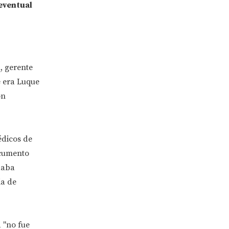
eventual
n
, gerente
e era Luque
on
édicos de
ocumento
daba
ia de
 "no fue