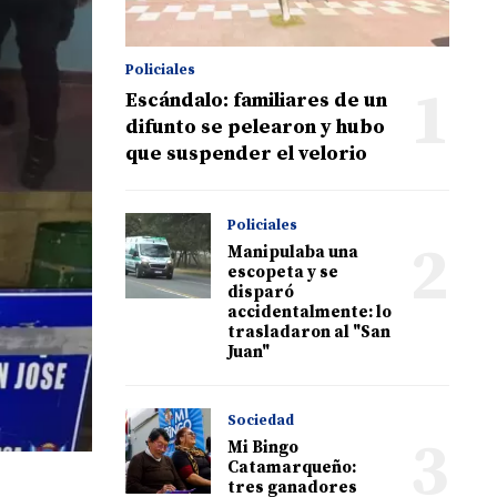
Policiales
1
Escándalo: familiares de un
difunto se pelearon y hubo
que suspender el velorio
Policiales
2
Manipulaba una
escopeta y se
disparó
accidentalmente: lo
trasladaron al "San
Juan"
Sociedad
3
Mi Bingo
Catamarqueño:
tres ganadores