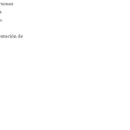
ersonas
s
o.
entación de