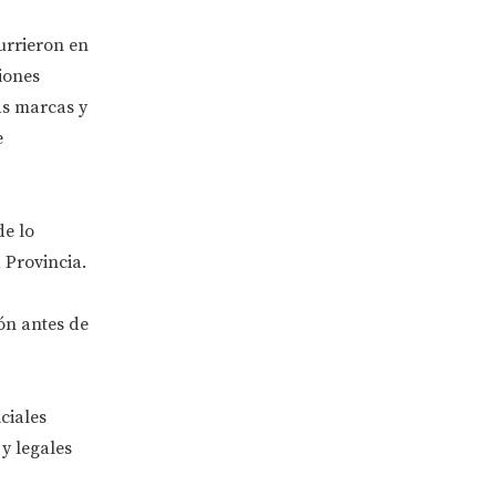
urrieron en
iones
as marcas y
e
de lo
 Provincia.
ón antes de
ciales
y legales