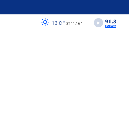
13 C °
ST 11.16 °