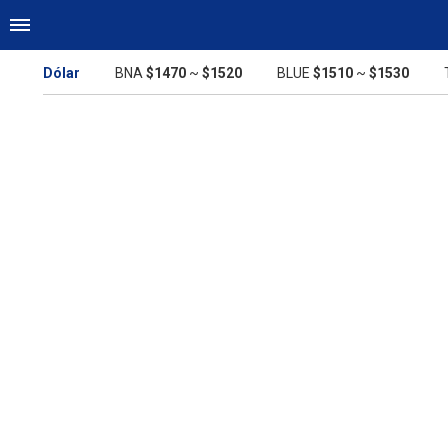
Dólar
BNA
$1470
~
$1520
BLUE
$1510
~
$1530