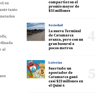
compartieron el
ol en
premio mayor de
lante tanto
$35 millones
umerarios
Sociedad
4
La nueva Terminal
de Catamarca
nda,
avanza, pero con un
rdinada
gran basural a
pocos metros
e al
Loterías
5
Suertudo: un
apostador de
ones
Catamarca ganó
casi $23 millones en
el Quini 6