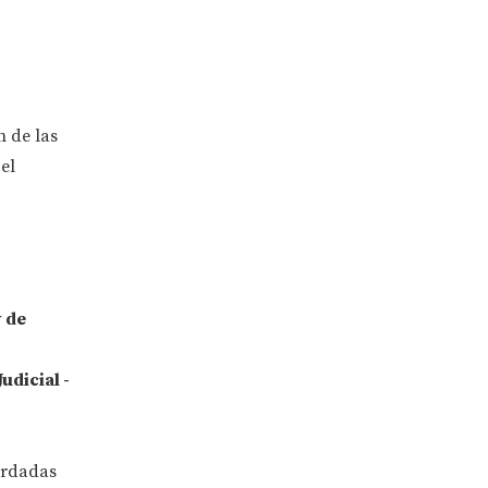
n de las
el
y de
udicial -
ordadas