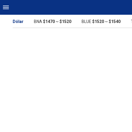
Dólar
BNA
$1470
~
$1520
BLUE
$1520
~
$1540