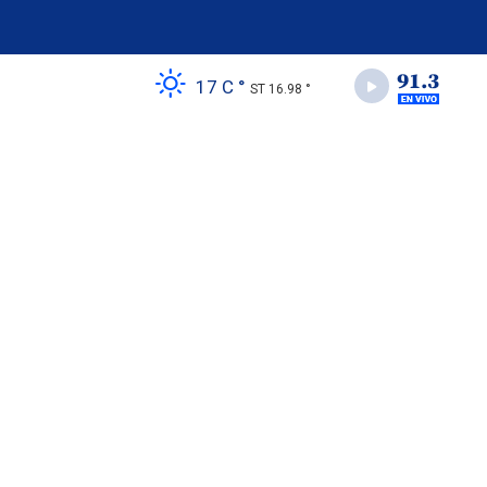
17 C °
ST 16.98 °