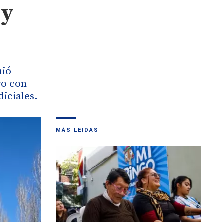
 y
nió
ro con
diciales.
MÁS LEIDAS