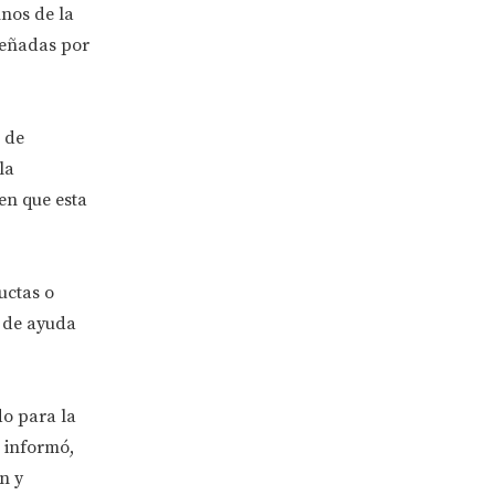
mnos de la
iseñadas por
 de
la
 en que esta
uctas o
s de ayuda
o para la
 informó,
n y