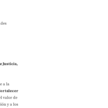
ades
 Justicia,
e a la
fortalecer
el valor de
ión y a los