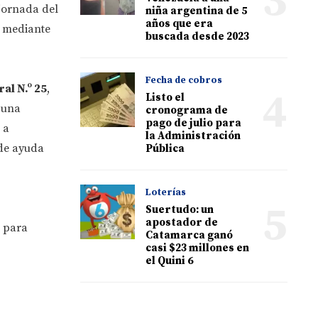
3
 jornada del
niña argentina de 5
años que era
ia mediante
buscada desde 2023
Fecha de cobros
al N.º 25
,
4
Listo el
 una
cronograma de
pago de julio para
 a
la Administración
 de ayuda
Pública
Loterías
5
Suertudo: un
apostador de
s para
Catamarca ganó
casi $23 millones en
el Quini 6