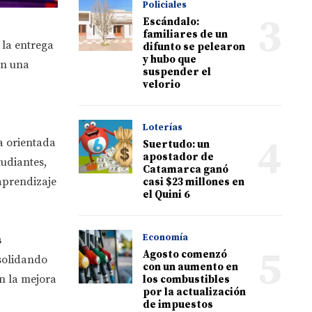
Policiales
3
Escándalo:
familiares de un
 la entrega
difunto se pelearon
y hubo que
en una
suspender el
velorio
Loterías
4
ia orientada
Suertudo: un
apostador de
tudiantes,
Catamarca ganó
aprendizaje
casi $23 millones en
el Quini 6
Economía
s
5
Agosto comenzó
solidando
con un aumento en
n la mejora
los combustibles
por la actualización
de impuestos