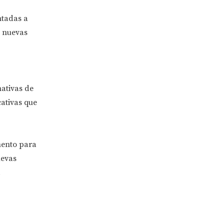
ntadas a
n nuevas
nativas de
ativas que
mento para
uevas
.