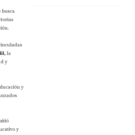
e busca
torias
ión.
vinculadas
lil,
la
ad y
Educación y
canzados
itió
ucativo y