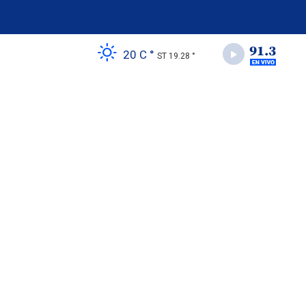
20 C °
ST 19.28 °