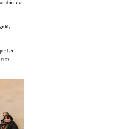
vos ubicados
galá,
que las
ursos