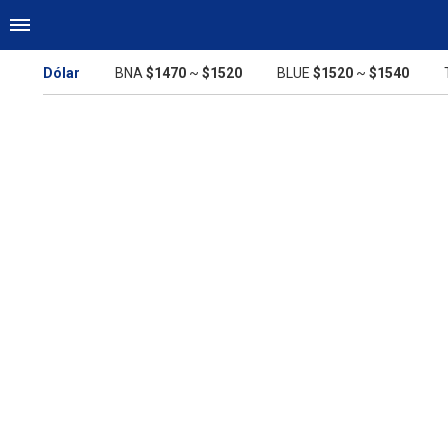
Dólar
BNA
$1470
~
$1520
BLUE
$1520
~
$1540