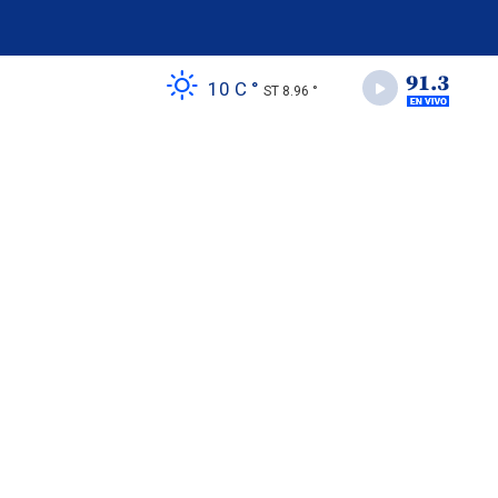
10 C °
ST 8.96 °