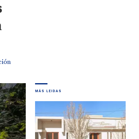
s
n
ción
MÁS LEIDAS