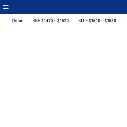
Dólar
BNA
$1470
~
$1520
BLUE
$1510
~
$1530