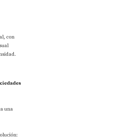
al, con
sual
nsidad.
ciedades
ca una
olución: