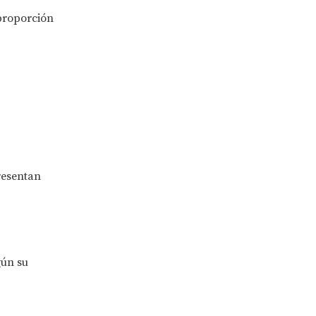
proporción
resentan
gún su