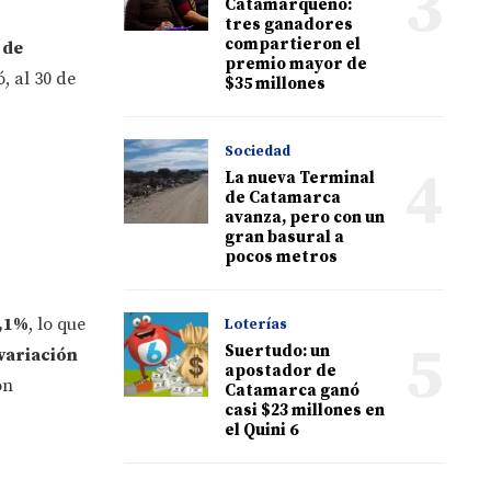
3
Catamarqueño:
tres ganadores
compartieron el
 de
premio mayor de
, al 30 de
$35 millones
Sociedad
4
La nueva Terminal
de Catamarca
avanza, pero con un
gran basural a
pocos metros
6,1%
, lo que
Loterías
5
Suertudo: un
variación
apostador de
ón
Catamarca ganó
casi $23 millones en
el Quini 6