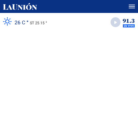
26 C °
ST 25.15 °