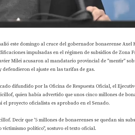
alió este domingo al cruce del gobernador bonaerense Axel Ki
odificaciones impulsadas en el régimen de subsidios de Zona F
avier Milei acusaron al mandatario provincial de "mentir" sob
 defendieron el ajuste en las tarifas de gas.
ado difundido por la Oficina de Respuesta Oficial, el Ejecuti
icillof, quien había advertido que unos cinco millones de bo
si el proyecto oficialista es aprobado en el Senado.
illof. Decir que '5 millones de bonaerenses se quedan sin subs
victimismo político", sostuvo el texto oficial.