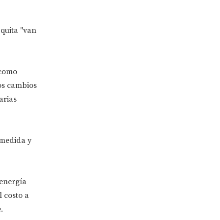
quita "van
 como
os cambios
arias
 medida y
 energía
l costo a
.