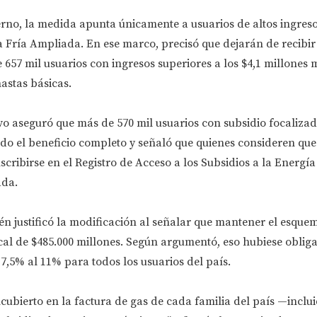
rno, la medida apunta únicamente a usuarios de altos ingreso
 Fría Ampliada. En ese marco, precisó que dejarán de recibir 
 657 mil usuarios con ingresos superiores a los $4,1 millones 
nastas básicas.
ivo aseguró que más de 570 mil usuarios con subsidio focaliza
do el beneficio completo y señaló que quienes consideren qu
cribirse en el Registro de Acceso a los Subsidios a la Energí
ada.
n justificó la modificación al señalar que mantener el esque
cal de $485.000 millones. Según argumentó, eso hubiese oblig
 7,5% al 11% para todos los usuarios del país.
cubierto en la factura de gas de cada familia del país —inclu