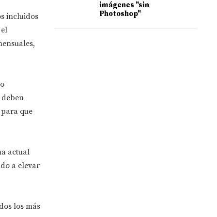
imágenes "sin
Photoshop"
s incluidos
el
mensuales,
do
e deben
a para que
ma actual
ado a elevar
idos los más