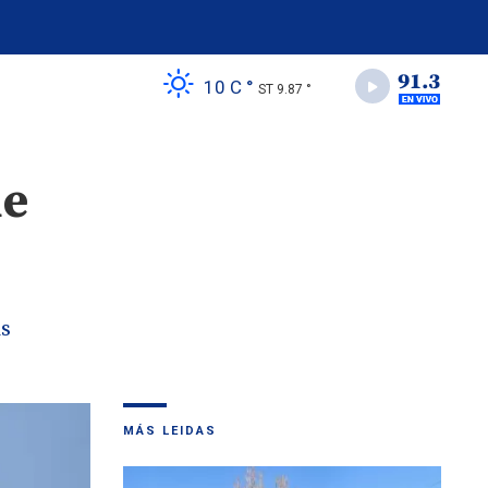
10 C °
ST 9.87 °
de
as
MÁS LEIDAS