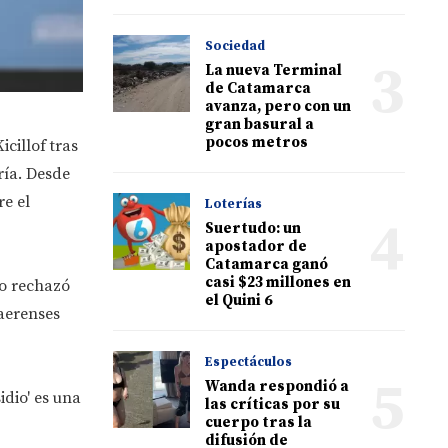
Sociedad
3
La nueva Terminal
de Catamarca
avanza, pero con un
gran basural a
pocos metros
cillof tras
ría. Desde
re el
Loterías
4
Suertudo: un
apostador de
Catamarca ganó
casi $23 millones en
vo rechazó
el Quini 6
naerenses
Espectáculos
5
Wanda respondió a
idio' es una
las críticas por su
cuerpo tras la
difusión de