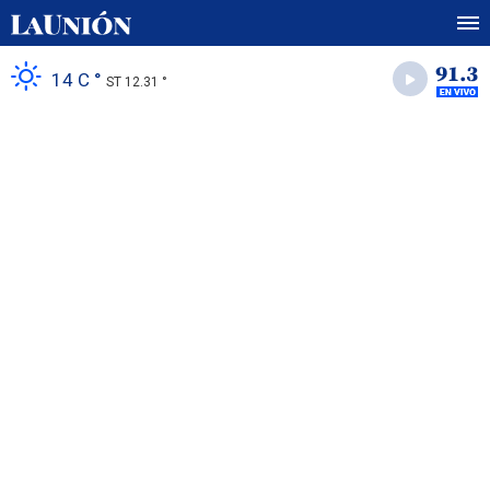
14 C °
ST 12.31 °