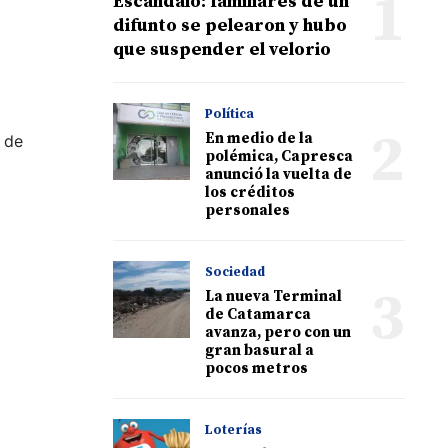
1
Escándalo: familiares de un
difunto se pelearon y hubo
que suspender el velorio
Política
2
En medio de la
 de
polémica, Capresca
anunció la vuelta de
los créditos
personales
Sociedad
3
La nueva Terminal
de Catamarca
avanza, pero con un
gran basural a
pocos metros
Loterías