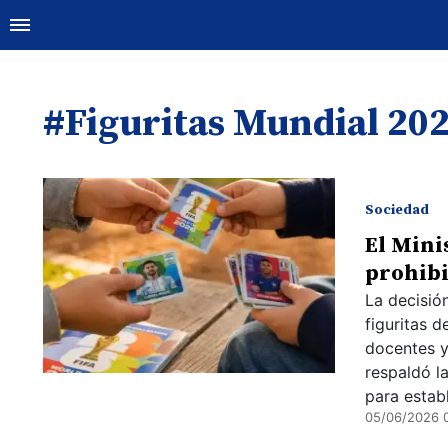
#Figuritas Mundial 20
Sociedad
El Mini
prohibi
La decisió
figuritas 
docentes y
respaldó l
para estab
05/06/2026 