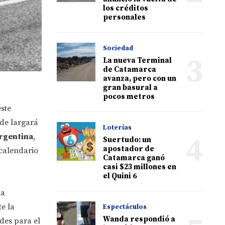
los créditos
personales
Sociedad
3
La nueva Terminal
de Catamarca
avanza, pero con un
gran basural a
pocos metros
este
de largará
Loterías
4
argentina
,
Suertudo: un
apostador de
 calendario
Catamarca ganó
casi $23 millones en
el Quini 6
la
e la
Espectáculos
Wanda respondió a
ades para el