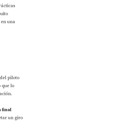
rácticas
uito
r en una
del piloto
o que lo
ación.
 final
etar un giro