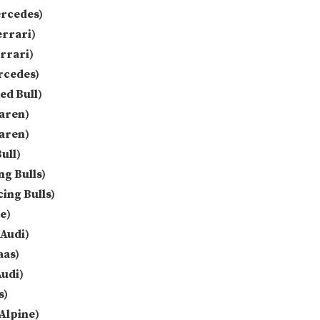
ercedes)
errari)
rrari)
rcedes)
ed Bull)
aren)
aren)
ull)
g Bulls)
ing Bulls)
e)
(Audi)
aas)
udi)
s)
Alpine)