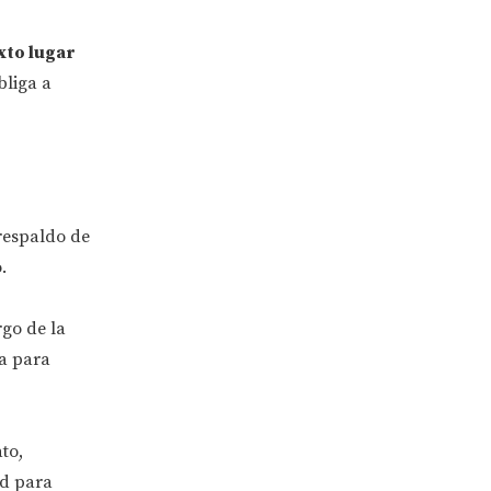
to lugar
bliga a
 respaldo de
.
rgo de la
ia para
to,
ad para