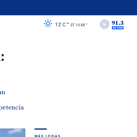
12 C °
ST 10.88 °
:
an
mpetencia
MÁS LEIDAS