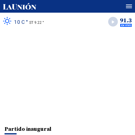
10 C °
ST 9.22 °
Partido inaugural