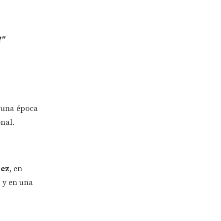
!"
ó una época
nal.
pez
, en
a y en una