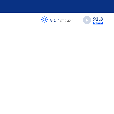
9 C °
ST 9.32 °