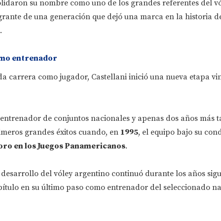
olidaron su nombre como uno de los grandes referentes del v
grante de una generación que dejó una marca en la historia d
.
omo entrenador
a carrera como jugador, Castellani inició una nueva etapa vi
ntrenador de conjuntos nacionales y apenas dos años más t
imeros grandes éxitos cuando, en
1995
, el equipo bajo su con
oro en los Juegos Panamericanos
.
esarrollo del vóley argentino continuó durante los años sigu
ítulo en su último paso como entrenador del seleccionado na