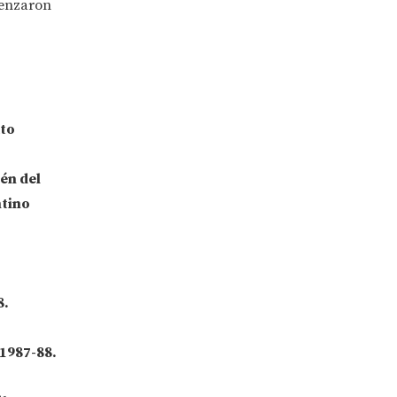
menzaron
to
én del
ntino
8
.
1987-88
.