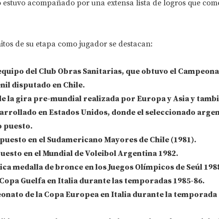
o estuvo acompañado por una extensa lista de logros que co
hitos de su etapa como jugador se destacan:
equipo del
Club Obras Sanitarias
, que obtuvo el
Campeona
nil
disputado en
Chile
.
e la gira pre-mundial realizada por
Europa y Asia
y tambi
arrollado en
Estados Unidos
, donde el seleccionado arge
o puesto
.
puesto
en el
Sudamericano Mayores de Chile (1981)
.
puesto
en el
Mundial de Voleibol Argentina 1982
.
rica
medalla de bronce en los Juegos Olímpicos de Seúl 198
 Copa Guelfa
en
Italia
durante las temporadas
1985-86
.
nato de la Copa Europea
en
Italia
durante la temporada