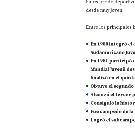
Su recorrido deportiv
desde muy joven.
Entre los principales 
En
1980
integró el 
Sudamericano Juve
En
1981
participó d
Mundial Juvenil
des
finalizó en el
quint
Obtuvo el
segundo 
Alcanzó el
tercer 
Consiguió la histó
Fue
campeón de la
Logró el
subcampeo