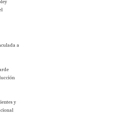
óley
el
nculada a
arde
ducción
ientes y
cional