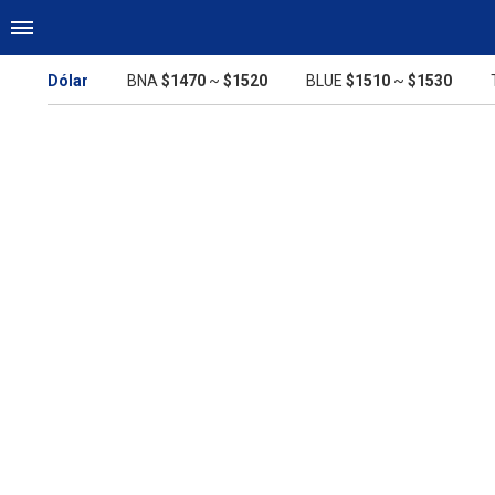
Dólar
BNA
$1470
~
$1520
BLUE
$1510
~
$1530