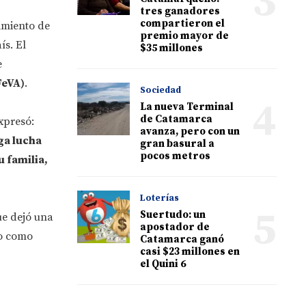
3
tres ganadores
compartieron el
imiento de
premio mayor de
ís. El
$35 millones
e
FeVA)
.
Sociedad
4
La nueva Terminal
de Catamarca
xpresó:
avanza, pero con un
ga lucha
gran basural a
pocos metros
 familia,
Loterías
5
Suertudo: un
ue dejó una
apostador de
jo como
Catamarca ganó
casi $23 millones en
el Quini 6