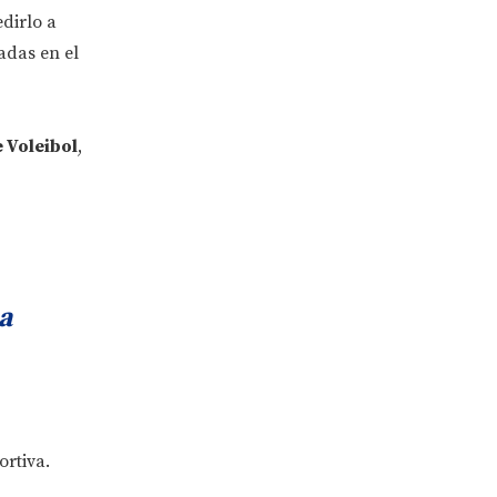
edirlo a
adas en el
 Voleibol
,
a
ortiva.