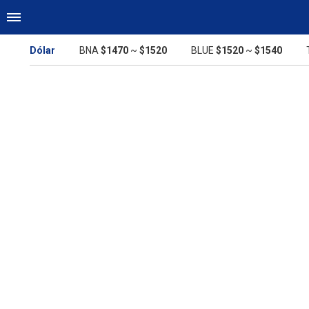
Dólar
BNA
$1470
~
$1520
BLUE
$1520
~
$1540