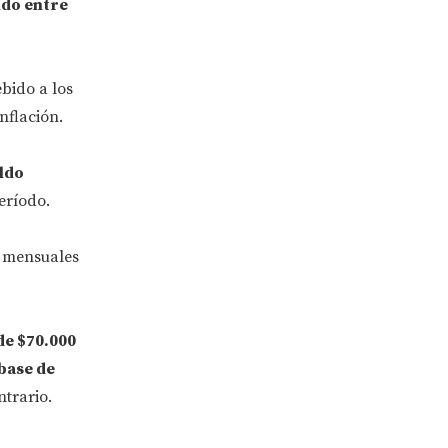
ido entre
ebido a los
nflación.
aldo
eríodo.
s mensuales
de $70.000
base de
ntrario.