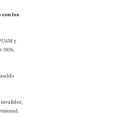
 con los
 PUAM y
e 2026,
inaldo
invalidez,
visional.