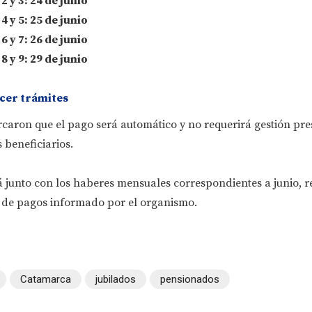
 y 3: 24 de junio
 y 5: 25 de junio
 y 7: 26 de junio
 y 9: 29 de junio
cer trámites
aron que el pago será automático y no requerirá gestión pres
s beneficiarios.
á junto con los haberes mensuales correspondientes a junio, 
l de pagos informado por el organismo.
Catamarca
jubilados
pensionados