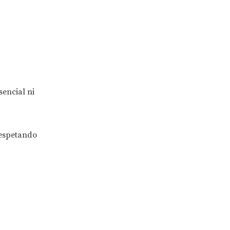
encial ni
respetando