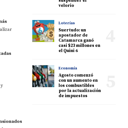
suspender el
velorio
más
Loterías
4
alizar
Suertudo: un
apostador de
Catamarca ganó
casi $23 millones en
el Quini 6
zadas
Economía
5
Agosto comenzó
con un aumento en
 y
los combustibles
por la actualización
de impuestos
ensionados