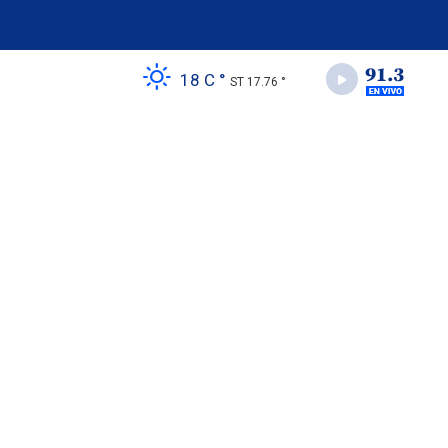
18 C °
ST 17.76 °