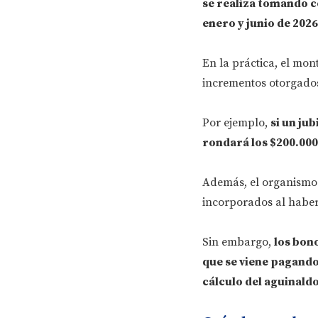
se realiza tomando c
enero y junio de 2026
En la práctica, el mon
incrementos otorgados 
Por ejemplo,
si un ju
rondará los $200.000
Además, el organismo 
incorporados al haber
Sin embargo,
los bon
que se viene pagand
cálculo del aguinald