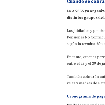
Cuándo se cobra 
La ANSES
ya organiz
distintos grupos de b
Los jubilados y pensi
Pensiones No Contribut
según la terminación 
En tanto, quienes per
entre el 23 y el 29 de j
También cobrarán auto
vejez y madres de siet
Cronograma de pagos