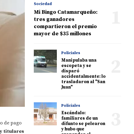
Sociedad
1
Mi Bingo Catamarqueño:
tres ganadores
compartieron el premio
mayor de $35 millones
Policiales
2
Manipulaba una
escopeta y se
disparó
accidentalmente: lo
trasladaron al "San
Juan"
Policiales
3
Escándalo:
familiares de un
vo de pago
difunto se pelearon
y hubo que
y titulares