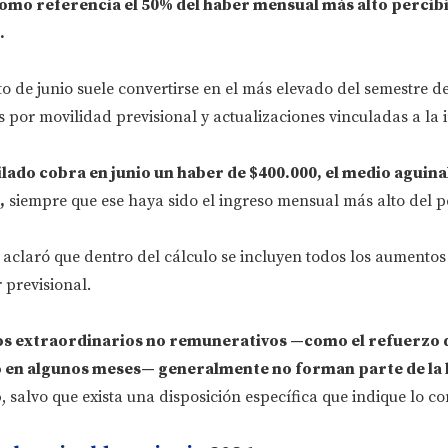
omo referencia el 50% del haber mensual más alto percib
.
to de junio suele convertirse en el más elevado del semestre d
por movilidad previsional y actualizaciones vinculadas a la i
bilado cobra en junio un haber de $400.000, el medio aguin
,
siempre que ese haya sido el ingreso mensual más alto del p
aclaró que dentro del cálculo se incluyen todos los aumento
 previsional.
os extraordinarios no remunerativos —como el refuerzo 
o en algunos meses— generalmente no forman parte de la 
o
, salvo que exista una disposición específica que indique lo co