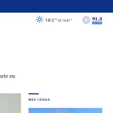
18 C °
ST 16.87 °
ente en
MÁS LEIDAS