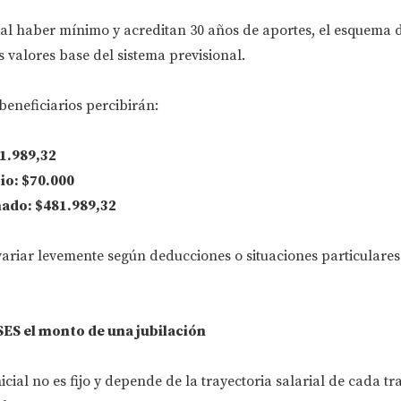
al haber mínimo y acreditan 30 años de aportes, el esquema 
 valores base del sistema previsional.
 beneficiarios percibirán:
11.989,32
io:
$70.000
mado:
$481.989,32
variar levemente según deducciones o situaciones particulare
S el monto de una jubilación
icial no es fijo y depende de la trayectoria salarial de cada t