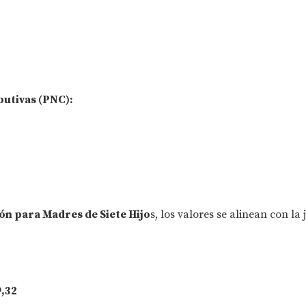
butivas (PNC):
ón para Madres de Siete Hijo
s, los valores se alinean con la 
,32