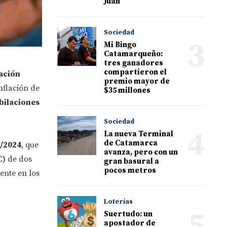
Juan"
Sociedad
3
Mi Bingo
Catamarqueño:
tres ganadores
compartieron el
ación
premio mayor de
nflación de
$35 millones
bilaciones
Sociedad
4
La nueva Terminal
de Catamarca
/2024
, que
avanza, pero con un
C)
de dos
gran basural a
pocos metros
ente en los
Loterías
5
Suertudo: un
apostador de