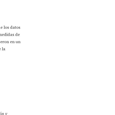
e los datos
 medidas de
jeron en un
 la
ón y