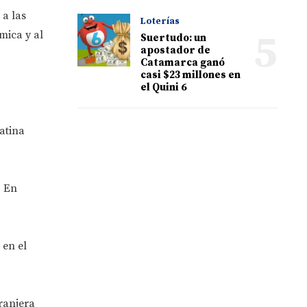
a las
Loterías
5
mica y al
Suertudo: un
apostador de
Catamarca ganó
casi $23 millones en
el Quini 6
atina
. En
 en el
ranjera