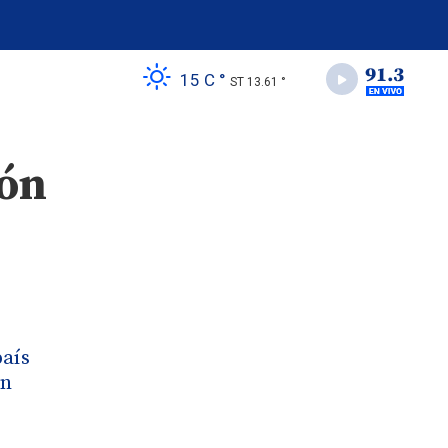
15 C °
ST 13.61 °
ión
país
én