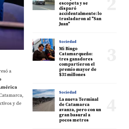
2
escopeta y se
disparó
accidentalmente: lo
trasladaron al "San
Juan"
Sociedad
3
Mi Bingo
Catamarqueño:
tres ganadores
compartieron el
premio mayor de
resó a
$35 millones
o
América
Sociedad
 Catamarca,
4
La nueva Terminal
ctivos y de
de Catamarca
avanza, pero con un
gran basural a
pocos metros