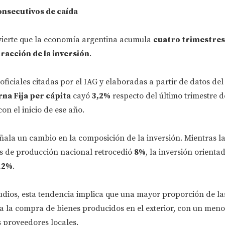
nsecutivos de caída
vierte que la economía argentina acumula
cuatro trimestres
racción de la inversión
.
oficiales citadas por el IAG y elaboradas a partir de datos del
rna Fija per cápita
cayó
3,2%
respecto del último trimestre d
n el inicio de ese año.
ñala un cambio en la composición de la inversión. Mientras l
s de producción nacional retrocedió
8%
, la inversión orienta
12%
.
udios, esta tendencia implica que una mayor proporción de la
 a la compra de bienes producidos en el exterior, con un men
s proveedores locales.