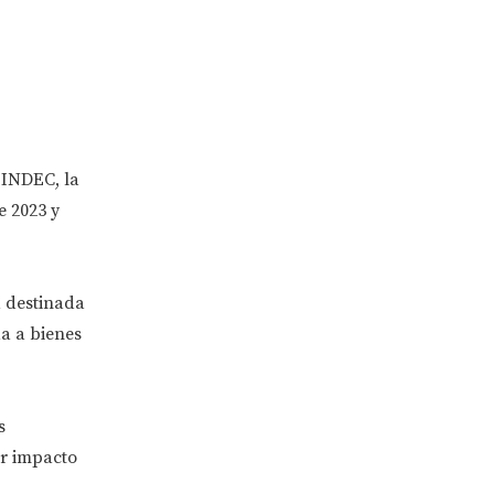
 INDEC, la
e 2023 y
a destinada
da a bienes
s
or impacto