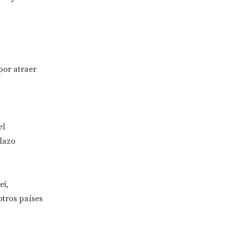
por atraer
el
plazo
ei,
tros países