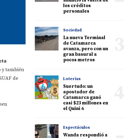
anunció la vuelta de
los créditos
personales
Sociedad
3
La nueva Terminal
de Catamarca
avanza, pero con un
gran basural a
pocos metros
eta
o y también
 SUAF de
Loterías
4
Suertudo: un
apostador de
Catamarca ganó
casi $23 millones en
ben
el Quini 6
Espectáculos
Wanda respondió a