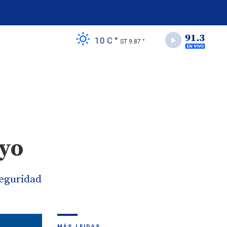
10 C °
ST 9.87 °
ayo
Seguridad
MÁS LEIDAS