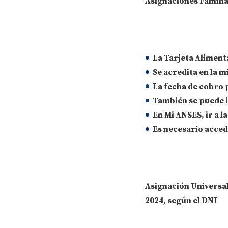
Asignaciones Familia
La
Tarjeta Aliment
Se
acredita en la 
La fecha de cobro
También se puede 
En
Mi ANSES
, ir a 
Es necesario
acced
Asignación Universal
2024, según el DNI