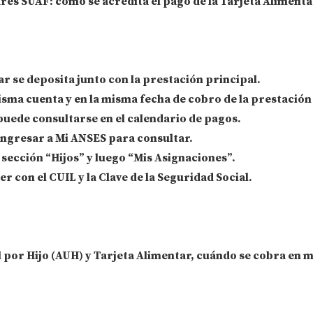
res SUAF: cómo se acredita el pago de la Tarjeta Aliment
ar
se deposita junto con la
prestación principal
.
misma cuenta
y en la
misma fecha
de cobro de la prestación
 puede
consultarse en el calendario de pagos
.
ingresar a
Mi ANSES
para consultar.
la sección “
Hijos
” y luego “
Mis Asignaciones
”.
er con el CUIL
y la
Clave de la Seguridad Social
.
 por Hijo (AUH) y Tarjeta Alimentar, cuándo se cobra en 