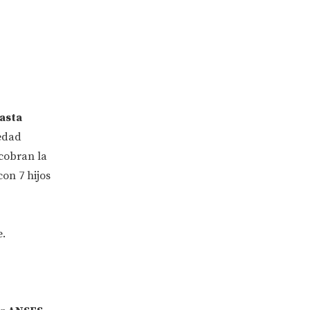
asta
 edad
 cobran la
on 7 hijos
e.