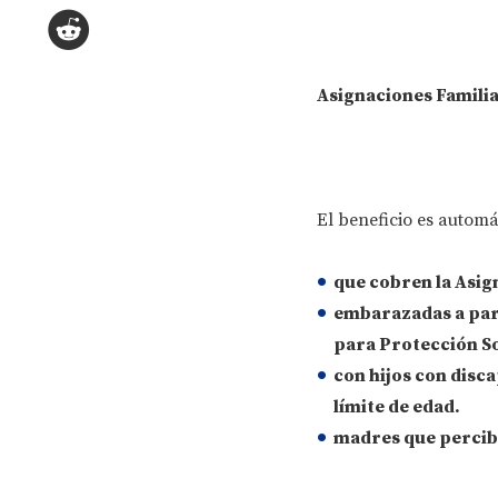
Asignaciones Familia
El beneficio es automá
que cobren la
Asig
embarazadas a part
para Protección So
con
hijos con disc
límite de edad.
madres que percib