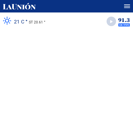
21 C °
ST 20.61 °