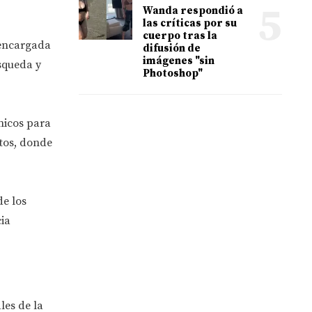
5
Wanda respondió a
las críticas por su
cuerpo tras la
 encargada
difusión de
imágenes "sin
úsqueda y
Photoshop"
cnicos para
otos, donde
de los
ia
les de la