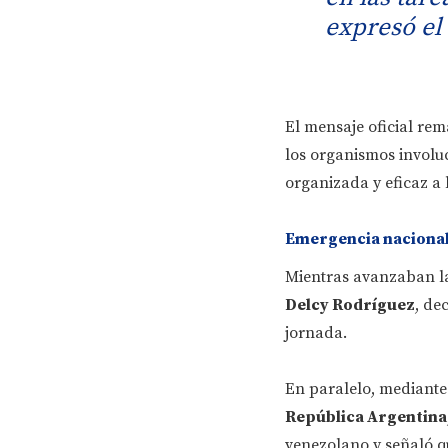
expresó el
El mensaje oficial r
los organismos involuc
organizada y eficaz a 
Emergencia nacional
Mientras avanzaban las
Delcy Rodríguez
, de
jornada.
En paralelo, mediant
República Argentina
venezolano y señaló q