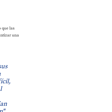
 que las
ntizar una
sus
a
cil,
l
jan
n",