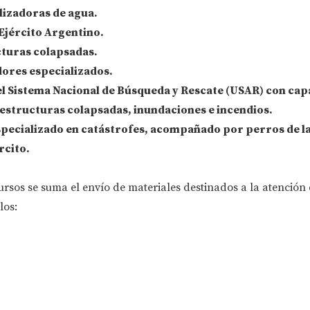
lizadoras de agua
.
Ejército Argentino
.
cturas colapsadas
.
ores especializados
.
l Sistema Nacional de Búsqueda y Rescate (USAR)
con cap
 estructuras colapsadas, inundaciones e incendios.
specializado en catástrofes
, acompañado por perros de l
rcito
.
ursos se suma el envío de materiales destinados a la atención 
los: