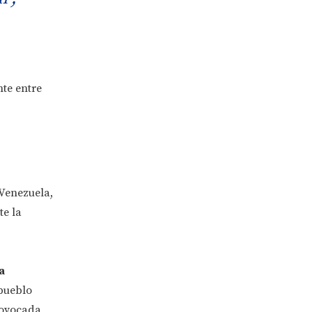
te entre
 Venezuela,
te la
a
 pueblo
rovocada