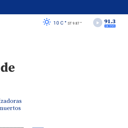
10 C °
ST 9.87 °
 de
izadoras
 muertos