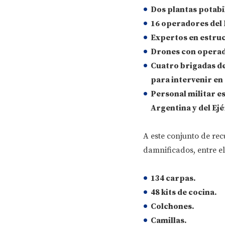
Dos plantas potabi
16 operadores del 
Expertos en estru
Drones con operad
Cuatro brigadas de
para intervenir en
Personal militar e
Argentina
y del
Ejé
A este conjunto de rec
damnificados, entre el
134 carpas
.
48 kits de cocina
.
Colchones
.
Camillas
.