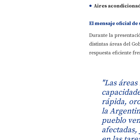
Aires acondiciona
El mensaje oficial de
Durante la presentació
distintas áreas del G
respuesta eficiente fr
"Las áreas
capacidade
rápida, ord
la Argenti
pueblo ven
afectadas,
en las tare