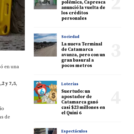
2
polémica, Capresca
anunció la vuelta de
los créditos
personales
Sociedad
3
La nueva Terminal
de Catamarca
avanza, pero con un
gran basural a
pocos metros
só en una
,2 y 7,5
,
Loterías
4
Suertudo: un
apostador de
Catamarca ganó
casi $23 millones en
io
el Quini 6
as de
Espectáculos