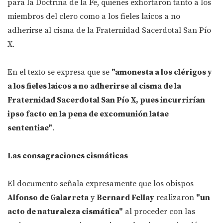
para la Doctrina de la Fe, quienes exhortaron tanto a los
miembros del clero como a los fieles laicos a no
adherirse al cisma de la Fraternidad Sacerdotal San Pío
X.
En el texto se expresa que se
"amonesta a los clérigos y
a los fieles laicos a no adherirse al cisma de la
Fraternidad Sacerdotal San Pío X, pues incurrirían
ipso facto en la pena de excomunión latae
sententiae"
.
Las consagraciones cismáticas
El documento señala expresamente que los obispos
Alfonso de Galarreta
y
Bernard Fellay
realizaron
"un
acto de naturaleza cismática"
al proceder con las