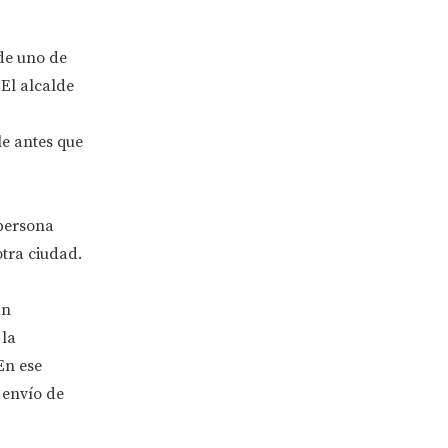
 de uno de
 El alcalde
e antes que
 persona
otra ciudad.
an
 la
En ese
 envío de