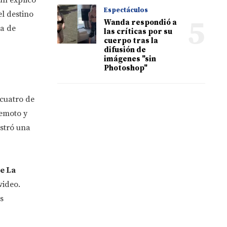
Espectáculos
el destino
5
Wanda respondió a
ía de
las críticas por su
cuerpo tras la
difusión de
imágenes "sin
Photoshop"
cuatro de
remoto y
istró una
e La
video.
s