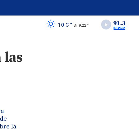
10 C °
ST 9.22 °
 las
ra
 de
bre la