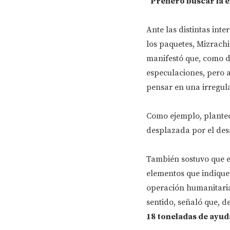
"Prefiero buscar la 
Ante las distintas int
los paquetes, Mizrachi
manifestó que, como di
especulaciones, pero 
pensar en una irregul
Como ejemplo, planteó
desplazada por el desa
También sostuvo que es
elementos que indiquen
operación humanitaria
sentido, señaló que, 
18 toneladas de ayud