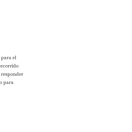
 para el
recorrido
r responder
do para