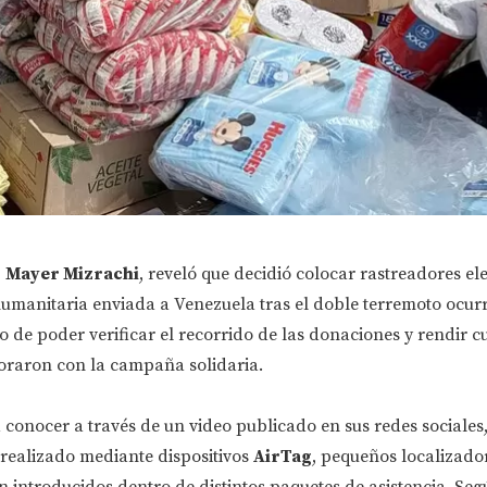
,
Mayer Mizrachi
, reveló que decidió colocar rastreadores el
umanitaria enviada a Venezuela tras el doble terremoto ocurr
vo de poder verificar el recorrido de las donaciones y rendir c
oraron con la campaña solidaria.
 conocer a través de un video publicado en sus redes sociales
 realizado mediante dispositivos
AirTag
, pequeños localizado
n introducidos dentro de distintos paquetes de asistencia. Seg