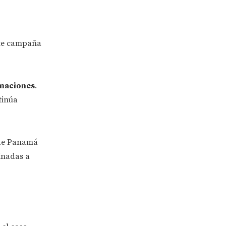
nte campaña
onaciones
.
tinúa
 de Panamá
tinadas a