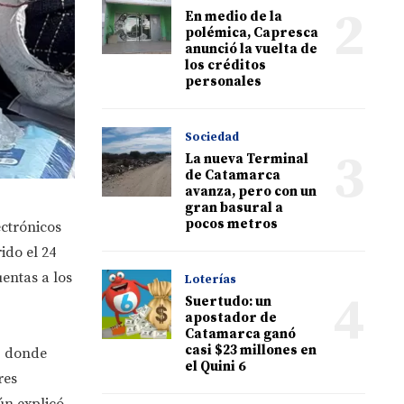
2
En medio de la
polémica, Capresca
anunció la vuelta de
los créditos
personales
Sociedad
3
La nueva Terminal
de Catamarca
avanza, pero con un
gran basural a
pocos metros
ectrónicos
ido el 24
uentas a los
Loterías
4
Suertudo: un
apostador de
Catamarca ganó
casi $23 millones en
, donde
el Quini 6
res
ún explicó