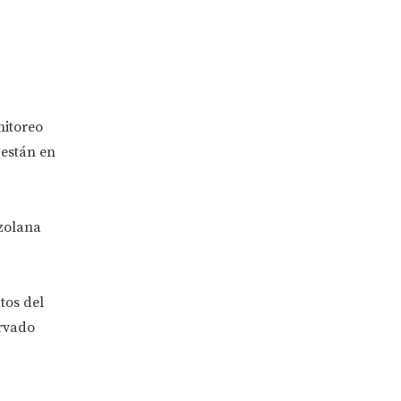
nitoreo
 están en
ezolana
tos del
rvado